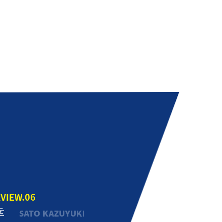
RVIEW.06
幸
SATO KAZUYUKI