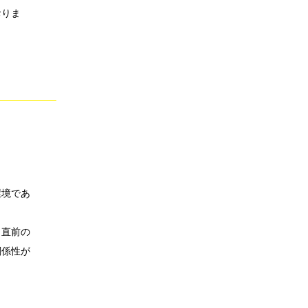
おりま
環境であ
。直前の
関係性が