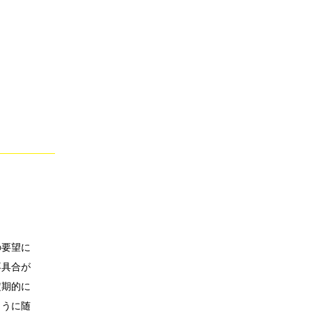
の要望に
不具合が
定期的に
ように随