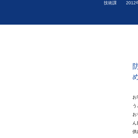
技術課
201
お
う
お
ん
供