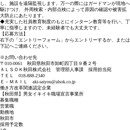
し、施設を遠隔監視します。万一の際にはガードマンが現地へ
駆けつけ、 外周検索・内部点検によって原因の確認や被害拡
大防止にあたります。
◆充実した社員教育制度のもとにインターン教育等を行い、丁
寧に指導しますので、未経験者でも大丈夫です。
【応募方法】
右下の「エントリーフォーム」からエントリーするか、または
下記へご連絡ください。
※お問い合わせ先
〒010-0061 秋田県秋田市卸町四丁目９番２号
ＡＬＳＯＫ秋田株式会社 管理部人事課 採用担当宛
ＴＥＬ 018-888-2340
Ｅ－ＭＡＩＬ aki-saiyou@alsok.co.jp
働き方改革関連認定企業
【秋田県】男女イキイキ職場宣言事業所
募集職種
営業職
勤務地
秋田市
採用予定数