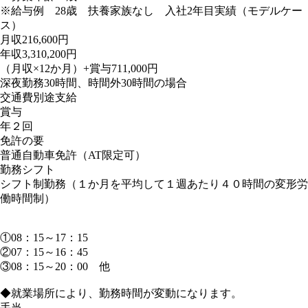
※給与例 28歳 扶養家族なし 入社2年目実績（モデルケー
ス）
月収216,600円
年収3,310,200円
（月収×12か月）+賞与711,000円
深夜勤務30時間、時間外30時間の場合
交通費別途支給
賞与
年２回
免許の要
普通自動車免許（AT限定可）
勤務シフト
シフト制勤務（１か月を平均して１週あたり４０時間の変形労
働時間制）
①08：15～17：15
②07：15～16：45
③08：15～20：00 他
◆就業場所により、勤務時間が変動になります。
手当