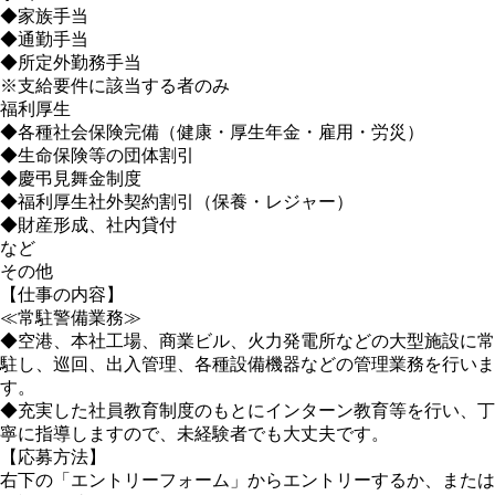
◆家族手当
◆通勤手当
◆所定外勤務手当
※支給要件に該当する者のみ
福利厚生
◆各種社会保険完備（健康・厚生年金・雇用・労災）
◆生命保険等の団体割引
◆慶弔見舞金制度
◆福利厚生社外契約割引（保養・レジャー）
◆財産形成、社内貸付
など
その他
【仕事の内容】
≪常駐警備業務≫
◆空港、本社工場、商業ビル、火力発電所などの大型施設に常
駐し、巡回、出入管理、各種設備機器などの管理業務を行いま
す。
◆充実した社員教育制度のもとにインターン教育等を行い、丁
寧に指導しますので、未経験者でも大丈夫です。
【応募方法】
右下の「エントリーフォーム」からエントリーするか、または