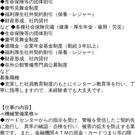
◆生命保険等の団体割引
◆慶弔見舞金制度
◆福利厚生社外契約割引（保養・レジャー）
◆財産形成、社内貸付
など ◆各種社会保険完備（健康・厚生年金・雇用・労災）
◆生命保険等の団体割引
◆慶弔見舞金制度
◆退職金・企業年金基金制度（勤続３年以上）
◆福利厚生社外契約割引（保養・レジャー）
◆財産形成、社内貸付
◆在外公館警備専門員公募制度
など
募集職種
◆充実した社員教育制度のもとにインターン教育等を行い、丁
寧に指導しますので、未経験者でも大丈夫です。
【仕事の内容】
≪機械警備業務≫
◆ガードセンターからの指示を受け、警報を受信したご契約先
に急行し、異常の確認・点検を行い、被害の拡大を防止する業
務です。 また、金融機関ＡＴＭの現金・カードつまり等の障