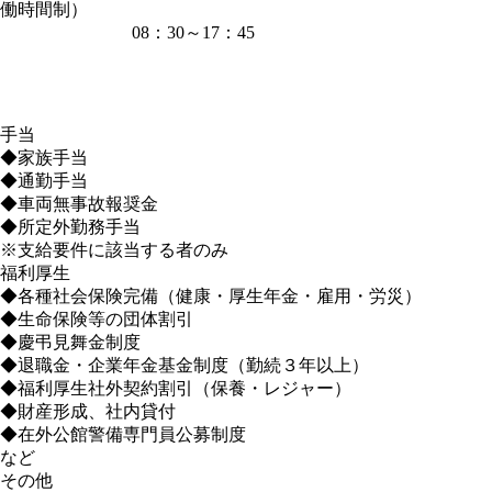
働時間制）
08：30～17：45
手当
◆家族手当
◆通勤手当
◆車両無事故報奨金
◆所定外勤務手当
※支給要件に該当する者のみ
福利厚生
◆各種社会保険完備（健康・厚生年金・雇用・労災）
◆生命保険等の団体割引
◆慶弔見舞金制度
◆退職金・企業年金基金制度（勤続３年以上）
◆福利厚生社外契約割引（保養・レジャー）
◆財産形成、社内貸付
◆在外公館警備専門員公募制度
など
その他