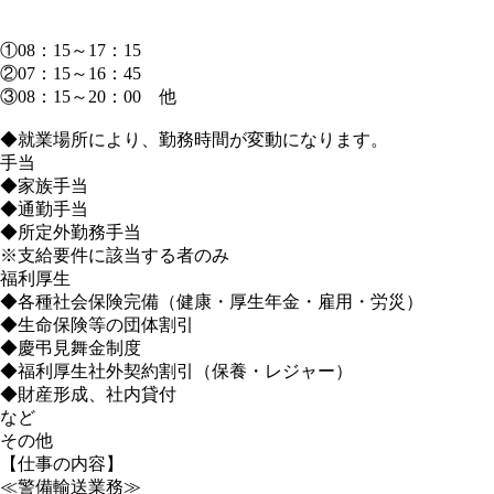
①08：15～17：15
②07：15～16：45
③08：15～20：00 他
◆就業場所により、勤務時間が変動になります。
手当
◆家族手当
◆通勤手当
◆所定外勤務手当
※支給要件に該当する者のみ
福利厚生
◆各種社会保険完備（健康・厚生年金・雇用・労災）
◆生命保険等の団体割引
◆慶弔見舞金制度
◆福利厚生社外契約割引（保養・レジャー）
◆財産形成、社内貸付
など
その他
【仕事の内容】
≪警備輸送業務≫