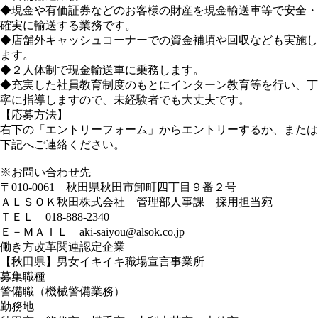
◆現金や有価証券などのお客様の財産を現金輸送車等で安全・
確実に輸送する業務です。
◆店舗外キャッシュコーナーでの資金補填や回収なども実施し
ます。
◆２人体制で現金輸送車に乗務します。
◆充実した社員教育制度のもとにインターン教育等を行い、丁
寧に指導しますので、未経験者でも大丈夫です。
【応募方法】
右下の「エントリーフォーム」からエントリーするか、または
下記へご連絡ください。
※お問い合わせ先
〒010-0061 秋田県秋田市卸町四丁目９番２号
ＡＬＳＯＫ秋田株式会社 管理部人事課 採用担当宛
ＴＥＬ 018-888-2340
Ｅ－ＭＡＩＬ aki-saiyou@alsok.co.jp
働き方改革関連認定企業
【秋田県】男女イキイキ職場宣言事業所
募集職種
警備職（機械警備業務）
勤務地