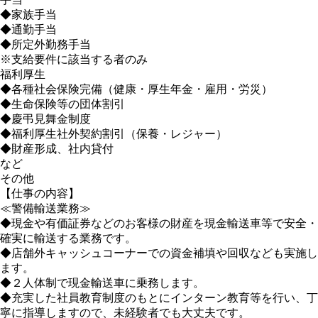
◆家族手当
◆通勤手当
◆所定外勤務手当
※支給要件に該当する者のみ
福利厚生
◆各種社会保険完備（健康・厚生年金・雇用・労災）
◆生命保険等の団体割引
◆慶弔見舞金制度
◆福利厚生社外契約割引（保養・レジャー）
◆財産形成、社内貸付
など
その他
【仕事の内容】
≪警備輸送業務≫
◆現金や有価証券などのお客様の財産を現金輸送車等で安全・
確実に輸送する業務です。
◆店舗外キャッシュコーナーでの資金補填や回収なども実施し
ます。
◆２人体制で現金輸送車に乗務します。
◆充実した社員教育制度のもとにインターン教育等を行い、丁
寧に指導しますので、未経験者でも大丈夫です。