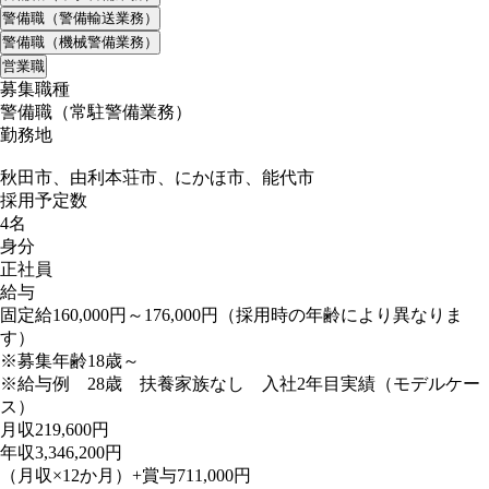
警備職（警備輸送業務）
警備職（機械警備業務）
営業職
募集職種
警備職（常駐警備業務）
勤務地
秋田市、由利本荘市、にかほ市、能代市
採用予定数
4名
身分
正社員
給与
固定給160,000円～176,000円（採用時の年齢により異なりま
す）
※募集年齢18歳～
※給与例 28歳 扶養家族なし 入社2年目実績（モデルケー
ス）
月収219,600円
年収3,346,200円
（月収×12か月）+賞与711,000円