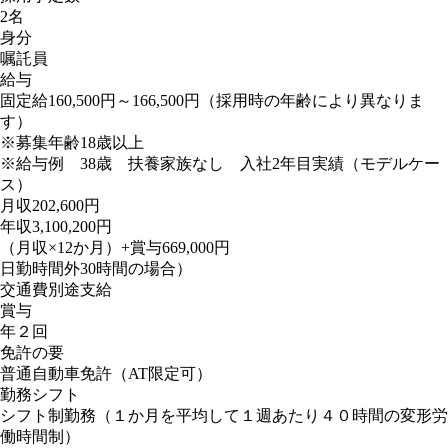
2名
身分
嘱託員
給与
固定給160,500円～166,500円（採用時の年齢により異なりま
す）
※募集年齢18歳以上
※給与例 38歳 扶養家族なし 入社2年目実績（モデルケー
ス）
月収202,600円
年収3,100,200円
（月収×12か月）+賞与669,000円
日勤時間外30時間の場合）
交通費別途支給
賞与
年２回
免許の要
普通自動車免許（AT限定可）
勤務シフト
シフト制勤務（１か月を平均して１週あたり４０時間の変形労
働時間制）