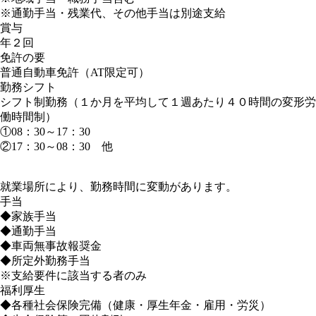
※通勤手当・残業代、その他手当は別途支給
賞与
年２回
免許の要
普通自動車免許（AT限定可）
勤務シフト
シフト制勤務（１か月を平均して１週あたり４０時間の変形労
働時間制）
①08：30～17：30
②17：30～08：30 他
就業場所により、勤務時間に変動があります。
手当
◆家族手当
◆通勤手当
◆車両無事故報奨金
◆所定外勤務手当
※支給要件に該当する者のみ
福利厚生
◆各種社会保険完備（健康・厚生年金・雇用・労災）