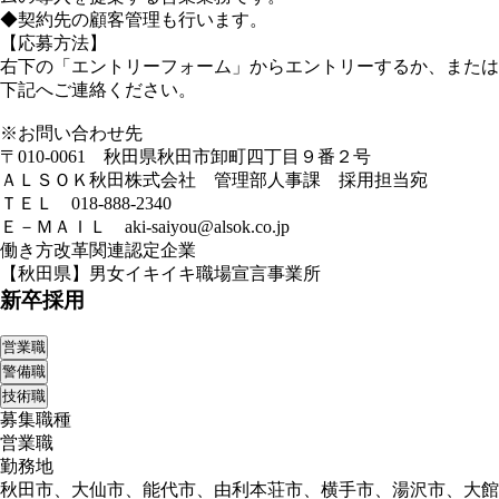
◆契約先の顧客管理も行います。
【応募方法】
右下の「エントリーフォーム」からエントリーするか、または
下記へご連絡ください。
※お問い合わせ先
〒010-0061 秋田県秋田市卸町四丁目９番２号
ＡＬＳＯＫ秋田株式会社 管理部人事課 採用担当宛
ＴＥＬ 018-888-2340
Ｅ－ＭＡＩＬ aki-saiyou@alsok.co.jp
働き方改革関連認定企業
【秋田県】男女イキイキ職場宣言事業所
新卒採用
営業職
警備職
技術職
募集職種
営業職
勤務地
秋田市、大仙市、能代市、由利本荘市、横手市、湯沢市、大館