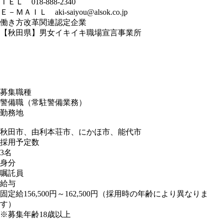
ＴＥＬ 018-888-2340
Ｅ－ＭＡＩＬ aki-saiyou@alsok.co.jp
働き方改革関連認定企業
【秋田県】男女イキイキ職場宣言事業所
募集職種
警備職（常駐警備業務）
勤務地
秋田市、由利本荘市、にかほ市、能代市
採用予定数
3名
身分
嘱託員
給与
固定給156,500円～162,500円（採用時の年齢により異なりま
す）
※募集年齢18歳以上