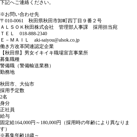
下記へご連絡ください。
※お問い合わせ先
〒010-0061 秋田県秋田市卸町四丁目９番２号
ＡＬＳＯＫ秋田株式会社 管理部人事課 採用担当宛
ＴＥＬ 018-888-2340
Ｅ－ＭＡＩＬ aki-saiyou@alsok.co.jp
働き方改革関連認定企業
【秋田県】男女イキイキ職場宣言事業所
募集職種
警備職（警備輸送業務）
勤務地
秋田市、大仙市
採用予定数
2名
身分
正社員
給与
固定給164,000円～180,000円（採用時の年齢により異なりま
す）
※募集年齢18歳～