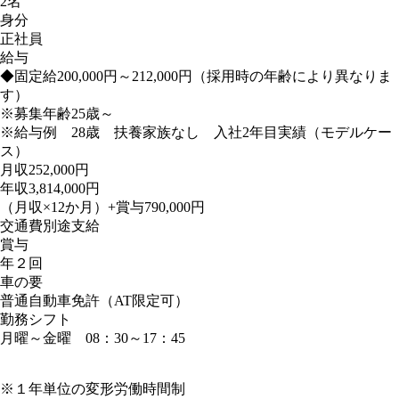
2名
身分
正社員
給与
◆固定給200,000円～212,000円（採用時の年齢により異なりま
す）
※募集年齢25歳～
※給与例 28歳 扶養家族なし 入社2年目実績（モデルケー
ス）
月収252,000円
年収3,814,000円
（月収×12か月）+賞与790,000円
交通費別途支給
賞与
年２回
車の要
普通自動車免許（AT限定可）
勤務シフト
月曜～金曜 08：30～17：45
※１年単位の変形労働時間制