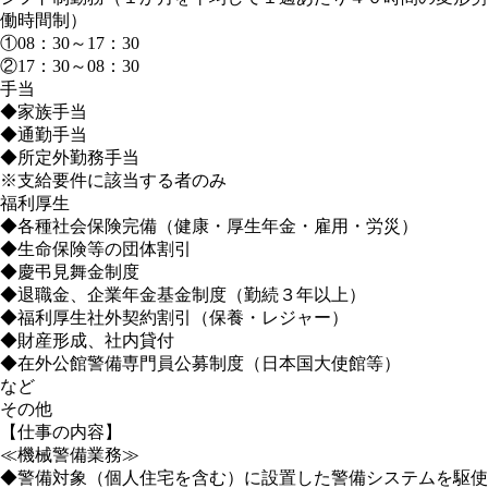
働時間制）
①08：30～17：30
②17：30～08：30
手当
◆家族手当
◆通勤手当
◆所定外勤務手当
※支給要件に該当する者のみ
福利厚生
◆各種社会保険完備（健康・厚生年金・雇用・労災）
◆生命保険等の団体割引
◆慶弔見舞金制度
◆退職金、企業年金基金制度（勤続３年以上）
◆福利厚生社外契約割引（保養・レジャー）
◆財産形成、社内貸付
◆在外公館警備専門員公募制度（日本国大使館等）
など
その他
【仕事の内容】
≪機械警備業務≫
◆警備対象（個人住宅を含む）に設置した警備システムを駆使