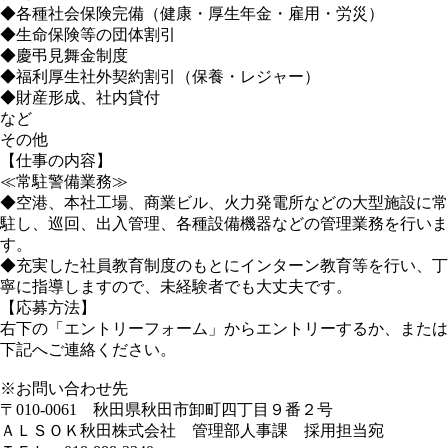
◆各種社会保険完備（健康・厚生年金・雇用・労災）
◆生命保険等の団体割引
◆慶弔見舞金制度
◆福利厚生社外契約割引（保養・レジャー）
◆財産形成、社内貸付
など
その他
【仕事の内容】
≪常駐警備業務≫
◆空港、本社工場、商業ビル、火力発電所などの大型施設に常
駐し、巡回、出入管理、各種設備機器などの管理業務を行いま
す。
◆充実した社員教育制度のもとにインターン教育等を行い、丁
寧に指導しますので、未経験者でも大丈夫です。
【応募方法】
右下の「エントリーフォーム」からエントリーするか、または
下記へご連絡ください。
※お問い合わせ先
〒010-0061 秋田県秋田市卸町四丁目９番２号
ＡＬＳＯＫ秋田株式会社 管理部人事課 採用担当宛