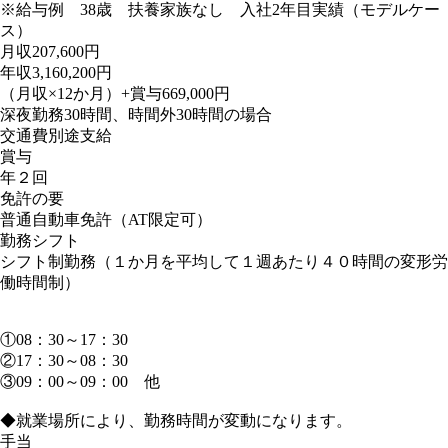
※給与例 38歳 扶養家族なし 入社2年目実績（モデルケー
ス）
月収207,600円
年収3,160,200円
（月収×12か月）+賞与669,000円
深夜勤務30時間、時間外30時間の場合
交通費別途支給
賞与
年２回
免許の要
普通自動車免許（AT限定可）
勤務シフト
シフト制勤務（１か月を平均して１週あたり４０時間の変形労
働時間制）
①08：30～17：30
②17：30～08：30
③09：00～09：00 他
◆就業場所により、勤務時間が変動になります。
手当