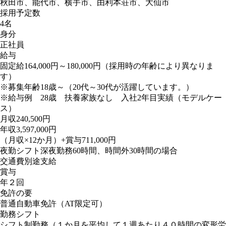
秋田市、能代市、横手市、由利本荘市、大仙市
採用予定数
4名
身分
正社員
給与
固定給164,000円～180,000円（採用時の年齢により異なりま
す）
※募集年齢18歳～（20代～30代が活躍しています。）
※給与例 28歳 扶養家族なし 入社2年目実績（モデルケー
ス）
月収240,500円
年収3,597,000円
（月収×12か月）+賞与711,000円
夜勤シフト深夜勤務60時間、時間外30時間の場合
交通費別途支給
賞与
年２回
免許の要
普通自動車免許（AT限定可）
勤務シフト
シフト制勤務（１か月を平均して１週あたり４０時間の変形労