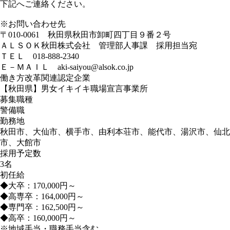
下記へご連絡ください。
※お問い合わせ先
〒010-0061 秋田県秋田市卸町四丁目９番２号
ＡＬＳＯＫ秋田株式会社 管理部人事課 採用担当宛
ＴＥＬ 018-888-2340
Ｅ－ＭＡＩＬ aki-saiyou@alsok.co.jp
働き方改革関連認定企業
【秋田県】男女イキイキ職場宣言事業所
募集職種
警備職
勤務地
秋田市、大仙市、横手市、由利本荘市、能代市、湯沢市、仙北
市、大館市
採用予定数
3名
初任給
◆大卒：170,000円～
◆高専卒：164,000円～
◆専門卒：162,500円～
◆高卒：160,000円～
※地域手当・職務手当含む