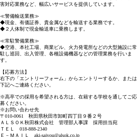
害対応業務など、幅広いサービスを提供しています。
≪警備輸送業務≫
◆現金、有価証券、貴金属などを輸送する業務です。
◆２人体制で現金輸送車に乗務します。
≪常駐警備業務≫
◆空港、本社工場、商業ビル、火力発電所などの大型施設に常
駐し巡回、出入管理、各種設備機器などの管理業務を行いま
す。
【応募方法】
右下の「エントリーフォーム」からエントリーするか、または
下記へご連絡ください。
※高卒での採用を希望される方は、在籍する学校を通してご応
募ください。
※お問い合わせ先
〒010-0061 秋田県秋田市卸町四丁目９番２号
ＡＬＳＯＫ秋田株式会社 管理部人事課 採用担当宛
ＴＥＬ 018-888-2340
Ｅ－ＭＡＩＬ aki-saiyou@alsok.co.jp