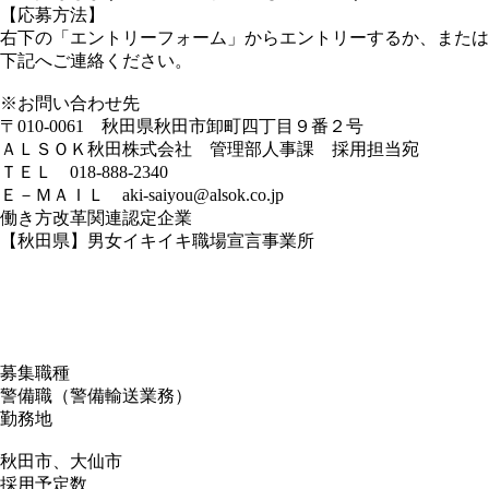
【応募方法】
右下の「エントリーフォーム」からエントリーするか、または
下記へご連絡ください。
※お問い合わせ先
〒010-0061 秋田県秋田市卸町四丁目９番２号
ＡＬＳＯＫ秋田株式会社 管理部人事課 採用担当宛
ＴＥＬ 018-888-2340
Ｅ－ＭＡＩＬ aki-saiyou@alsok.co.jp
働き方改革関連認定企業
【秋田県】男女イキイキ職場宣言事業所
募集職種
警備職（警備輸送業務）
勤務地
秋田市、大仙市
採用予定数