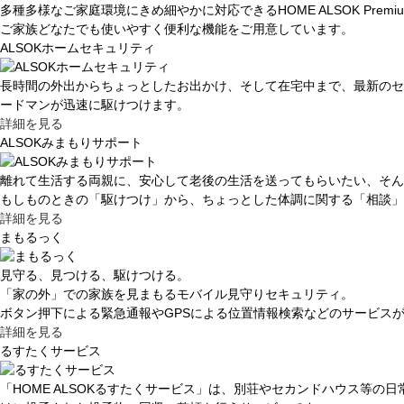
多種多様なご家庭環境にきめ細やかに対応できるHOME ALSOK Premi
す
ご家族どなたでも使いやすく便利な機能をご用意しています。
フ
ALSOKホームセキュリティ
ッ
タ
長時間の外出からちょっとしたお出かけ、そして在宅中まで、最新のセ
ー
ードマンが迅速に駆けつけます。
情
詳細を見る
報
ALSOKみまもりサポート
に
移
離れて生活する両親に、安心して老後の生活を送ってもらいたい、そん
動
もしものときの「駆けつけ」から、ちょっとした体調に関する「相談」
し
詳細を見る
ま
まもるっく
す
見守る、見つける、駆けつける。
「家の外」での家族を見まもるモバイル見守りセキュリティ。
ボタン押下による緊急通報やGPSによる位置情報検索などのサービス
詳細を見る
るすたくサービス
「HOME ALSOKるすたくサービス」は、別荘やセカンドハウス等