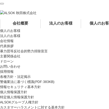
ペ
ペ
ー
ー
ジ
ジ
内
の
を
終
会社概要
法人のお客様
個人のお客
移
わ
個人のお客様
動
り
法人のお客様
す
で
会社情報
る
す
代表挨拶
た
ヘ
暴力団等反社会的勢力排除宣言
め
ッ
主要関係会社
の
ダ
ドローン
リ
ー
お問い合わせ
ン
情
採用情報
ク
報
各種方針・法定掲示
で
に
警備業法に基づく標識(PDF:383KB)
す
戻
情報セキュリティ基本方針
サ
り
個人情報保護方針
イ
ま
特定個人情報保護方針
ト
す
ALSOKグループ人権方針
内
ペ
カスタマーハラスメントに対する基本方針