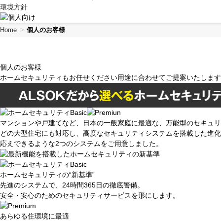
共
ー
環境方針
通
ジ
メ
の
Home
個人のお客様
ニ
先
ュ
頭
ー
に
に
戻
個人のお客様
移
り
ホームセキュリティもお任せください用途に合わせてご提案いたします
動
ま
し
す
ま
す
マンションや戸建てなど、日本の一般家庭に最適な、万能型のセキュリテ
ペ
どの大型住宅にも対応し、高度なセキュリティシステムを搭載した進化型の「H
ー
応えできるような2つのシステムをご用意しました。
ジ
本
文
ホームセキュリティの“新基準”
に
先進のシステムで、24時間365日の徹底警備。
移
安全・安心のためのセキュリティサービスを形にします。
動
し
あらゆる住環境に最適
ま