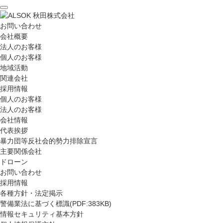
ペ
ペ
ー
ー
ジ
お問い合わせ
ジ
内
会社概要
の
を
法人のお客様
終
移
個人のお客様
わ
動
地域活動
り
す
関連会社
で
る
採用情報
す
た
個人のお客様
ヘ
め
法人のお客様
ッ
の
会社情報
ダ
リ
代表挨拶
ー
ン
暴力団等反社会的勢力排除宣言
情
ク
主要関係会社
報
で
ドローン
に
す
お問い合わせ
戻
サ
採用情報
り
イ
各種方針・法定掲示
ま
ト
警備業法に基づく標識(PDF:383KB)
す
内
情報セキュリティ基本方針
ペ