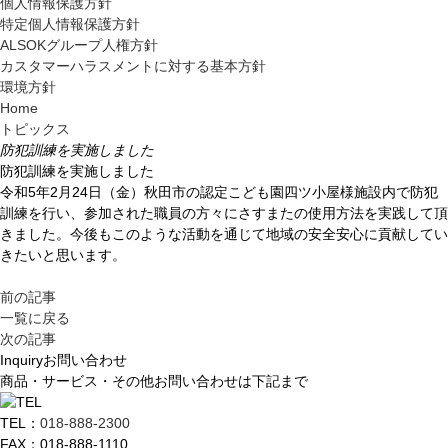
共
個人情報保護方針
ー
通
特定個人情報保護方針
ジ
メ
ALSOKグループ人権方針
の
ニ
カスタマーハラスメントに対する基本方針
先
ュ
環境方針
頭
ー
Home
に
に
トピックス
戻
移
防犯訓練を実施しました
り
動
防犯訓練を実施しました
ま
し
令和5年2月24日（金）秋田市の認定こども園四ツ小屋様施設内で防犯
す
ま
訓練を行い、参加された職員の方々にさすまたの使用方法を実践して頂
す
きました。今後もこのような活動を通じて地域の安全安心に貢献してい
ペ
きたいと思います。
ー
ジ
前の記事
本
一覧に戻る
文
次の記事
に
Inquiry
お問い合わせ
移
商品・サービス・その他お問い合わせは下記まで
動
し
TEL：
018-888-2300
ま
FAX：018-888-1110