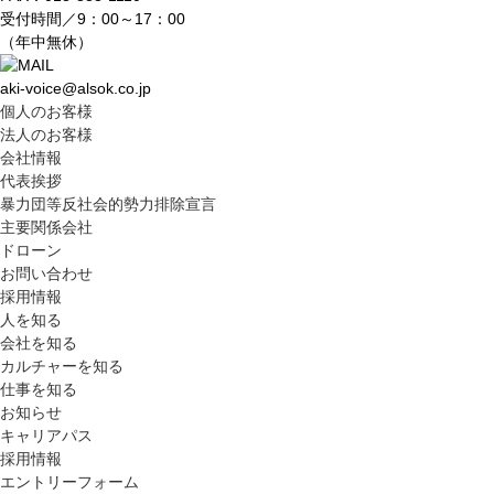
す
受付時間／9：00～17：00
フ
（年中無休）
ッ
タ
aki-voice@alsok.co.jp
ー
個人のお客様
情
法人のお客様
報
会社情報
に
代表挨拶
移
暴力団等反社会的勢力排除宣言
動
主要関係会社
し
ドローン
ま
お問い合わせ
す
採用情報
人を知る
会社を知る
カルチャーを知る
仕事を知る
お知らせ
キャリアパス
採用情報
エントリーフォーム