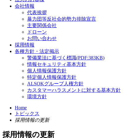
会社情報
代表挨拶
暴力団等反社会的勢力排除宣言
主要関係会社
ドローン
お問い合わせ
採用情報
各種方針・法定掲示
警備業法に基づく標識(PDF:383KB)
情報セキュリティ基本方針
個人情報保護方針
特定個人情報保護方針
ALSOKグループ人権方針
カスタマーハラスメントに対する基本方針
環境方針
Home
トピックス
採用情報の更新
採用情報の更新