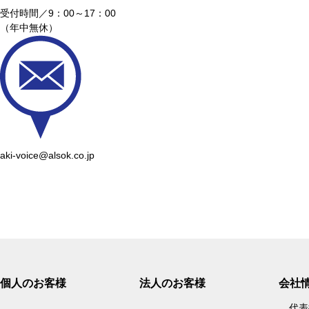
ま
受付時間／9：00～17：00
す
（年中無休）
フ
ッ
タ
ー
情
報
に
移
動
aki-voice@alsok.co.jp
し
ま
す
個人のお客様
法人のお客様
会社
代表