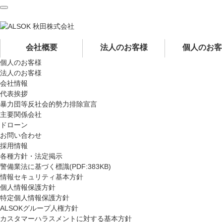
ペ
ペ
ー
ー
ジ
ジ
内
の
会社概要
法人のお客様
個人のお客
を
終
個人のお客様
移
わ
法人のお客様
動
り
会社情報
す
で
代表挨拶
る
す
暴力団等反社会的勢力排除宣言
た
ヘ
主要関係会社
め
ッ
ドローン
の
ダ
お問い合わせ
リ
ー
採用情報
ン
情
各種方針・法定掲示
ク
報
警備業法に基づく標識(PDF:383KB)
で
に
情報セキュリティ基本方針
す
戻
個人情報保護方針
サ
り
特定個人情報保護方針
イ
ま
ALSOKグループ人権方針
ト
す
カスタマーハラスメントに対する基本方針
内
ペ