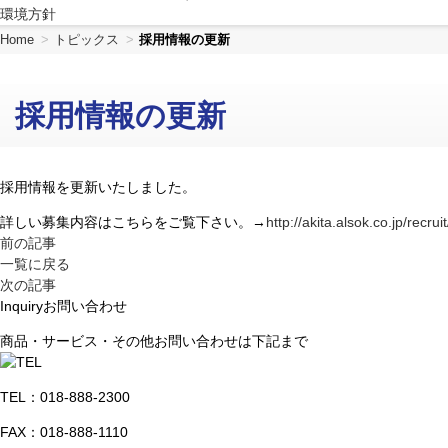
環境方針
共
ー
通
ジ
Home
トピックス
採用情報の更新
メ
の
ニ
先
ュ
頭
採用情報の更新
ー
に
に
戻
移
り
動
ま
採用情報を更新いたしました。
し
す
詳しい募集内容はこちらをご覧下さい。→
http://akita.alsok.co.jp/recruit
ま
前の記事
す
一覧に戻る
ペ
次の記事
ー
Inquiry
お問い合わせ
ジ
本
商品・サービス・その他お問い合わせは下記まで
文
に
移
TEL：
018-888-2300
動
FAX：018-888-1110
し