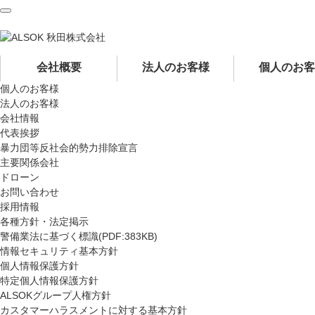
ペ
ペ
ー
ー
ジ
ジ
内
の
会社概要
法人のお客様
個人のお客
を
終
個人のお客様
移
わ
法人のお客様
動
り
会社情報
す
で
代表挨拶
る
す
暴力団等反社会的勢力排除宣言
た
ヘ
主要関係会社
め
ッ
ドローン
の
ダ
お問い合わせ
リ
ー
採用情報
ン
情
各種方針・法定掲示
ク
報
警備業法に基づく標識(PDF:383KB)
で
に
情報セキュリティ基本方針
す
戻
個人情報保護方針
サ
り
特定個人情報保護方針
イ
ま
ALSOKグループ人権方針
ト
す
カスタマーハラスメントに対する基本方針
内
ペ