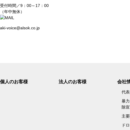
ま
受付時間／9：00～17：00
す
（年中無休）
フ
ッ
タ
aki-voice@alsok.co.jp
ー
情
報
に
移
動
し
ま
個人のお客様
法人のお客様
会社
す
代表
暴力
除宣
主要
ドロ