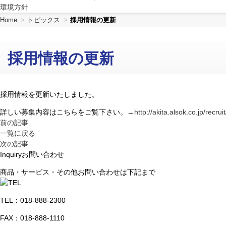
環境方針
共
ー
通
ジ
Home
トピックス
採用情報の更新
メ
の
ニ
先
ュ
頭
採用情報の更新
ー
に
に
戻
移
り
動
ま
採用情報を更新いたしました。
し
す
詳しい募集内容はこちらをご覧下さい。→
http://akita.alsok.co.jp/recruit
ま
前の記事
す
一覧に戻る
ペ
次の記事
ー
Inquiry
お問い合わせ
ジ
本
商品・サービス・その他お問い合わせは下記まで
文
に
移
TEL：
018-888-2300
動
FAX：018-888-1110
し