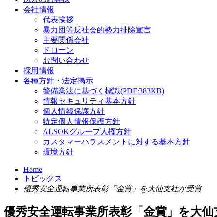
会社情報
代表挨拶
暴力団等反社会的勢力排除宣言
主要関係会社
ドローン
お問い合わせ
採用情報
各種方針・法定掲示
警備業法に基づく標識(PDF:383KB)
情報セキュリティ基本方針
個人情報保護方針
特定個人情報保護方針
ALSOKグループ人権方針
カスタマーハラスメントに対する基本方針
環境方針
Home
トピックス
優秀安全運転事業所表彰「金賞」を大仙支社が受賞
優秀安全運転事業所表彰「金賞」を大仙