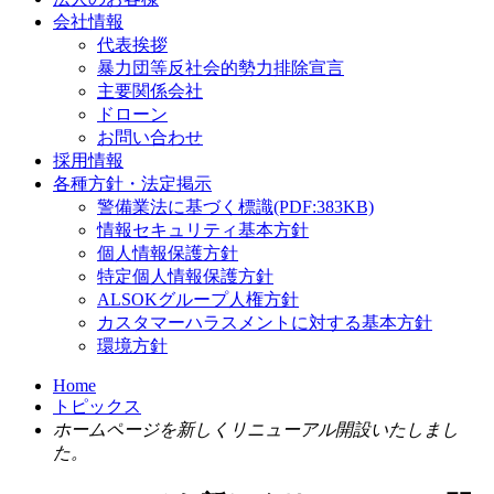
会社情報
代表挨拶
暴力団等反社会的勢力排除宣言
主要関係会社
ドローン
お問い合わせ
採用情報
各種方針・法定掲示
警備業法に基づく標識(PDF:383KB)
情報セキュリティ基本方針
個人情報保護方針
特定個人情報保護方針
ALSOKグループ人権方針
カスタマーハラスメントに対する基本方針
環境方針
Home
トピックス
ホームページを新しくリニューアル開設いたしまし
た。