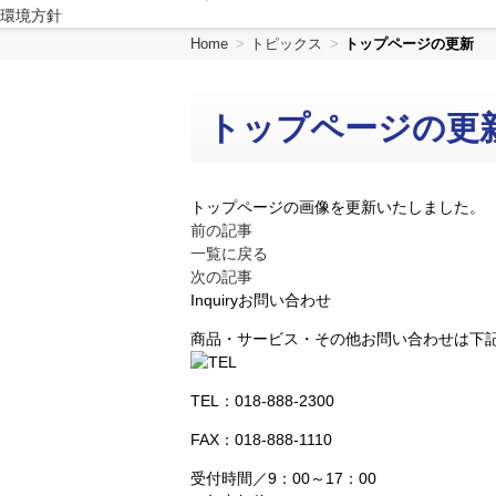
環境方針
共
ー
通
ジ
Home
トピックス
トップページの更新
メ
の
ニ
先
ュ
頭
トップページの更
ー
に
に
戻
移
り
動
ま
トップページの画像を更新いたしました。
し
す
前の記事
ま
一覧に戻る
す
次の記事
ペ
Inquiry
お問い合わせ
ー
商品・サービス・その他お問い合わせは下
ジ
本
文
TEL：
018-888-2300
に
移
FAX：018-888-1110
動
受付時間／9：00～17：00
し