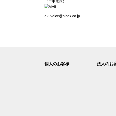
（年中無休）
ま
す
フ
aki-voice@alsok.co.jp
ッ
タ
ー
情
報
に
移
動
し
個人のお客様
法人のお
ま
す