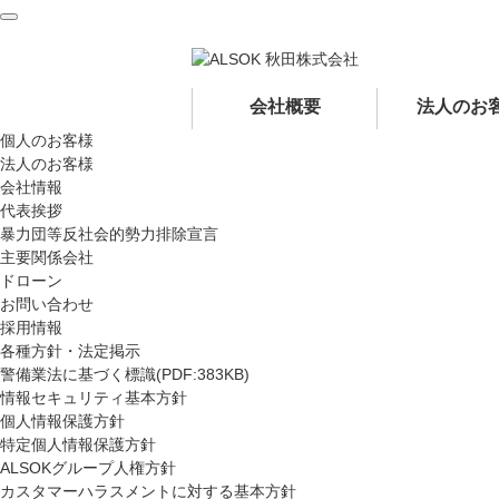
ペ
ペ
ー
ー
ジ
ジ
内
の
会社概要
法人のお
を
終
個人のお客様
移
わ
法人のお客様
動
り
会社情報
す
で
代表挨拶
る
す
暴力団等反社会的勢力排除宣言
た
ヘ
主要関係会社
め
ッ
ドローン
の
ダ
お問い合わせ
リ
ー
採用情報
ン
情
各種方針・法定掲示
ク
報
警備業法に基づく標識(PDF:383KB)
で
に
情報セキュリティ基本方針
す
戻
個人情報保護方針
サ
り
特定個人情報保護方針
イ
ま
ALSOKグループ人権方針
ト
す
カスタマーハラスメントに対する基本方針
内
ペ